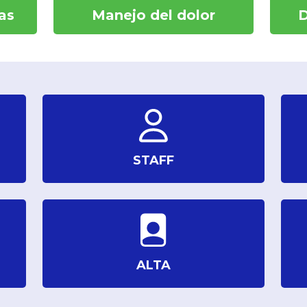
as
Manejo del dolor
D
STAFF
ALTA