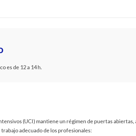
o
co es de 12 a 14 h.
ntensivos (UCI) mantiene un régimen de puertas abiertas
 trabajo adecuado de los profesionales: