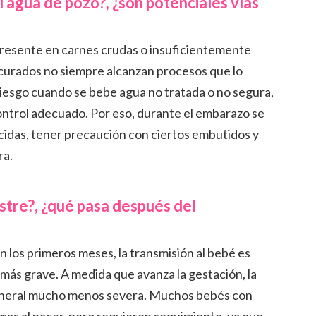
l agua de pozo?, ¿son potenciales vías
 presente en carnes crudas o insuficientemente
 curados no siempre alcanzan procesos que lo
iesgo cuando se bebe agua no tratada o no segura,
ontrol adecuado. Por eso, durante el embarazo se
cidas, tener precaución con ciertos embutidos y
ra.
estre?, ¿qué pasa después del
En los primeros meses, la transmisión al bebé es
más grave. A medida que avanza la gestación, la
eneral mucho menos severa. Muchos bebés con