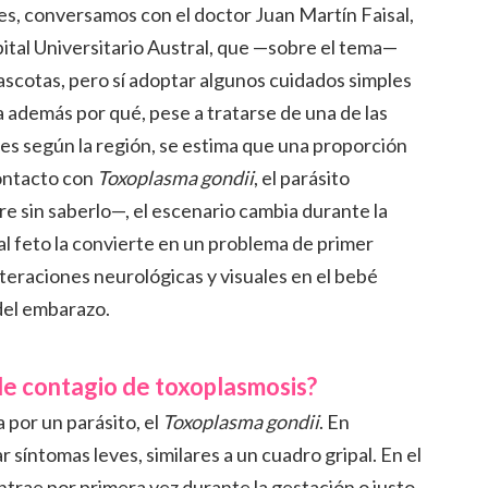
es, conversamos con el doctor Juan Martín Faisal,
pital Universitario Austral, que —sobre el tema—
mascotas, pero sí adoptar algunos cuidados simples
a además por qué, pese a tratarse de una de las
es según la región, se estima que una proporción
contacto con
Toxoplasma gondii
, el parásito
re sin saberlo—, el escenario cambia durante la
al feto la convierte en un problema de primer
eraciones neurológicas y visuales en el bebé
 del embarazo.
 de contagio de toxoplasmosis?
 por un parásito, el
Toxoplasma gondii
. En
 síntomas leves, similares a un cuadro gripal. En el
ntrae por primera vez durante la gestación o justo