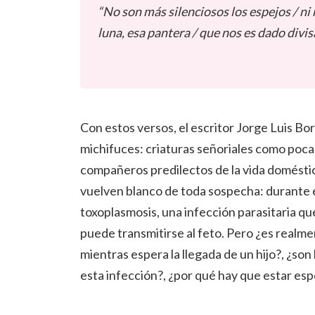
“No son más silenciosos los espejos / ni m
luna, esa pantera / que nos es dado divisa
Con estos versos, el escritor Jorge Luis Bor
michifuces: criaturas señoriales como pocas
compañeros predilectos de la vida doméstic
vuelven blanco de toda sospecha: durante 
toxoplasmosis, una infección parasitaria qu
puede transmitirse al feto. Pero ¿es realm
mientras espera la llegada de un hijo?, ¿son 
esta infección?, ¿por qué hay que estar es