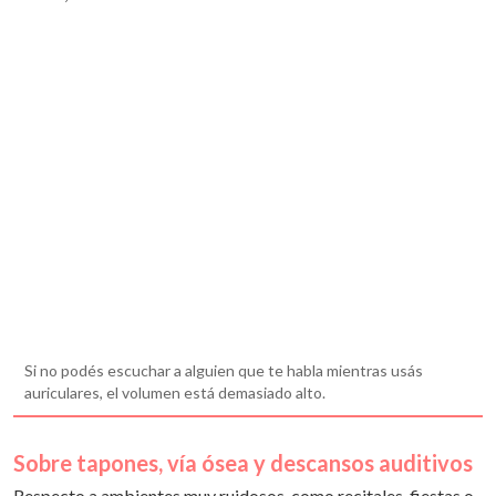
Si no podés escuchar a alguien que te habla mientras usás
auriculares, el volumen está demasiado alto.
Sobre tapones, vía ósea y descansos auditivos
Respecto a ambientes muy ruidosos, como recitales, fiestas o