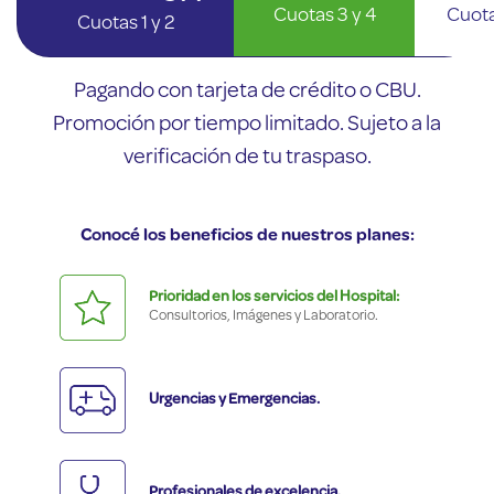
Cuotas 3 y 4
Cuota
Cuotas 1 y 2
Pagando con tarjeta de crédito o CBU.
Promoción por tiempo limitado. Sujeto a la
verificación de tu traspaso.
Conocé los beneficios de nuestros planes:
Prioridad en los servicios del Hospital:
Consultorios, Imágenes y Laboratorio.
Urgencias y Emergencias.
Profesionales de excelencia.