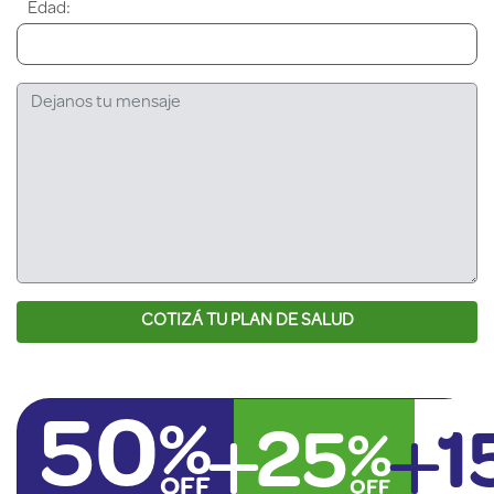
Edad:
COTIZÁ TU PLAN DE SALUD
50
%
25
1
%
OFF
OFF