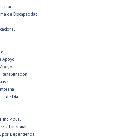
pacidad
ama de Discapacidad
cacional
te
de Apoyo
e Apoyo
 Rehabilitación
ativa
emprana
b H de Día
 Individual
cia Funcional
al por Dependencia