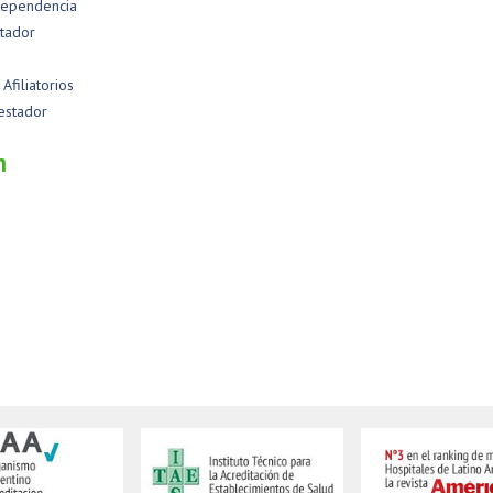
Dependencia
tador
Afiliatorios
estador
n