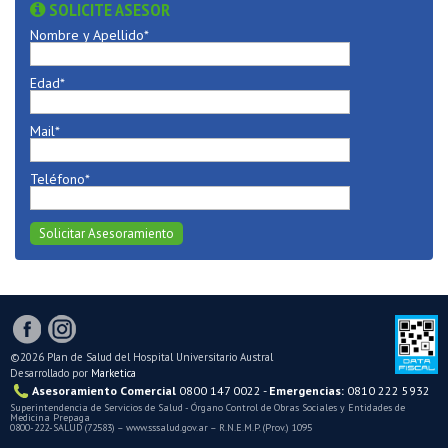
SOLICITE ASESOR
Nombre y Apellido*
Edad*
Mail*
Teléfono*
Solicitar Asesoramiento
©2026 Plan de Salud del Hospital Universitario Austral
Desarrollado por
Marketica
Asesoramiento Comercial
0800 147 0022 -
Emergencias:
0810 222 5932
Superintendencia de Servicios de Salud - Órgano Control de Obras Sociales y Entidades de
Medicina Prepaga
0800-222-SALUD (72583) – www.sssalud.gov.ar – R.N.E.M.P. (Prov.) 1095