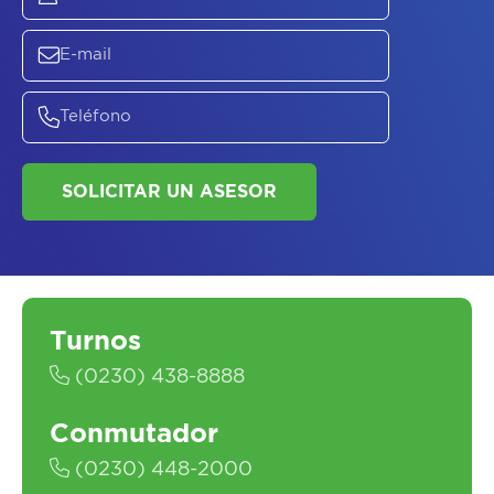
ASESORATE SOBRE
EL
PLAN DE
SALUD
Turnos
(0230) 438-8888
Conmutador
SOLICITAR UN ASESOR
(0230) 448-2000