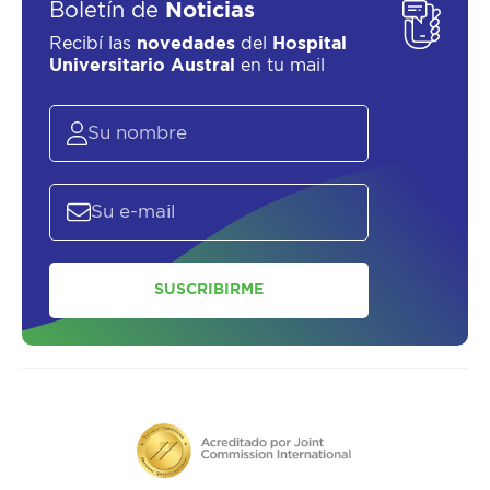
Boletín de
Noticias
Recibí las
novedades
del
Hospital
Universitario Austral
en tu mail
ASESORATE SOBRE
EL
PLAN DE
SALUD
SUSCRIBIRME
SOLICITAR UN ASESOR