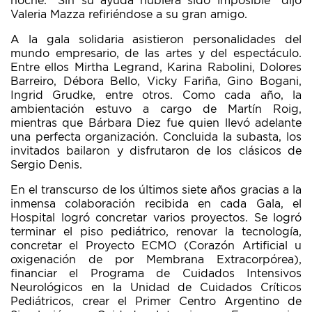
noche. “Sin su ayuda hubiera sido imposible” dijo
Valeria Mazza refiriéndose a su gran amigo.
A la gala solidaria asistieron personalidades del
mundo empresario, de las artes y del espectáculo.
Entre ellos Mirtha Legrand, Karina Rabolini, Dolores
Barreiro, Débora Bello, Vicky Fariña, Gino Bogani,
Ingrid Grudke, entre otros. Como cada año, la
ambientación estuvo a cargo de Martín Roig,
mientras que Bárbara Diez fue quien llevó adelante
una perfecta organización. Concluida la subasta, los
invitados bailaron y disfrutaron de los clásicos de
Sergio Denis.
En el transcurso de los últimos siete años gracias a la
inmensa colaboración recibida en cada Gala, el
Hospital logró concretar varios proyectos. Se logró
terminar el piso pediátrico, renovar la tecnología,
concretar el Proyecto ECMO (Corazón Artificial u
oxigenación de por Membrana Extracorpórea),
financiar el Programa de Cuidados Intensivos
Neurológicos en la Unidad de Cuidados Críticos
Pediátricos, crear el Primer Centro Argentino de