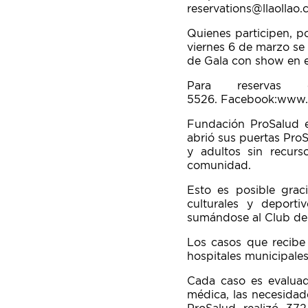
reservations@llaollao
Quienes participen, p
viernes 6 de marzo se 
de Gala con show en e
Para reservas c
5526. Facebook:www.
Fundación ProSalud es
abrió sus puertas Pro
y adultos sin recur
comunidad.
Esto es posible grac
culturales y deport
sumándose al Club de
Los casos que recibe 
hospitales municipales
Cada caso es evaluad
médica, las necesidad