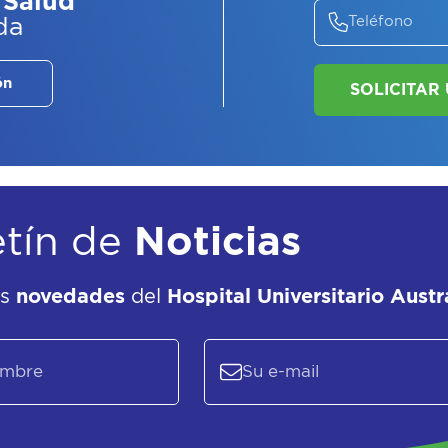
 Salud
ASE
da
EL
P
ón
etín de
Noticias
as
novedades
del
Hospital Universitario Austr