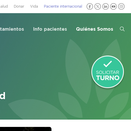
Salud
Donar
Vida
Paciente internacional
atamientos
Info pacientes
Quiénes Somos
ud