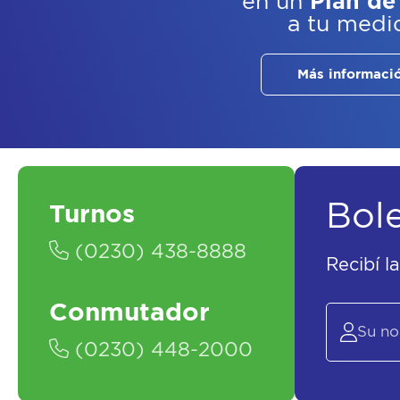
en un
Plan de
a tu medi
Más informaci
Bol
Turnos
(0230) 438-8888
Recibí l
Conmutador
(0230) 448-2000