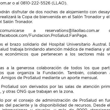
.com.ar o al 0810-222-5526 (LLAO).
odrán disfrutar de dos noches de alojamiento con desayu
realizará la Copa de bienvenida en el Salón Tronador y e
l Salón Tronador.
omunicarse a reservations@llaollao.com.a
facebook.com/Fundacion.ProSalud.FanPage.
 el brazo solidario del Hospital Universitario Austral.
Salud trabaja brindando atención médica de mediana y al
sos económicos que pertenecen a los sectores más vu
ias a la generosa colaboración de todos los que part
ivos que organiza la Fundación. También, colaboran
 Amigos de ProSalud mediante un aporte mensual.
ProSalud son derivados por las salas de atención primar
, y otras ONG que trabajan en la zona.
o por el consejo de administración de ProSalud en fun
es del paciente y la disponibilidad de recursos. Desde