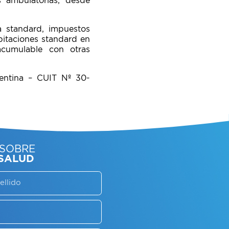
s ambulatorias, desde
a standard, impuestos
bitaciones standard en
 acumulable con otras
gentina – CUIT Nº 30-