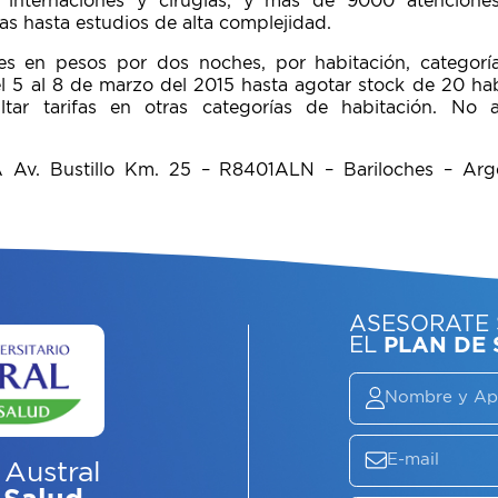
 internaciones y cirugías, y más de 9000 atencione
as hasta estudios de alta complejidad.
a es en pesos por dos noches, por habitación, categorí
del 5 al 8 de marzo del 2015 hasta agotar stock de 20 ha
ltar tarifas en otras categorías de habitación. No
A Av. Bustillo Km. 25 – R8401ALN – Bariloches – Ar
 Austral