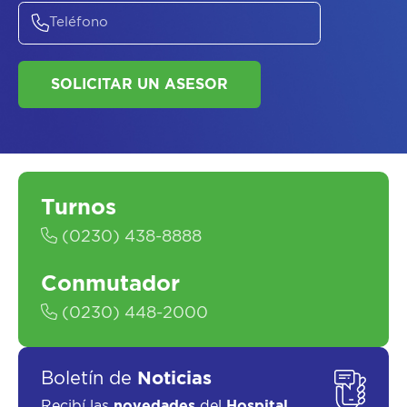
ASESORATE SOBRE
EL
PLAN DE
SALUD
Turnos
(0230) 438-8888
Conmutador
(0230) 448-2000
SOLICITAR UN ASESOR
Boletín de
Noticias
Recibí las
novedades
del
Hospital