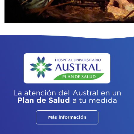
La atención del Austral
en un
Plan de Salud
a tu medida
Más información