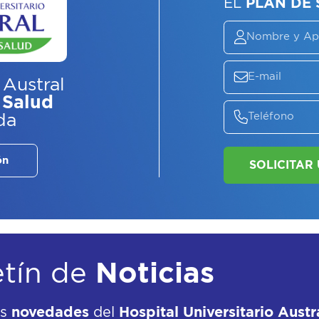
ASE
EL
P
 Austral
 Salud
da
ón
etín de
Noticias
as
novedades
del
Hospital Universitario Austr