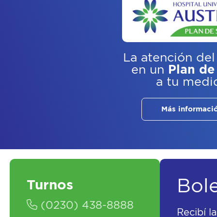
La atención del
en un
Plan de
a tu medi
Más informaci
Bol
Turnos
(0230) 438-8888
Recibí l