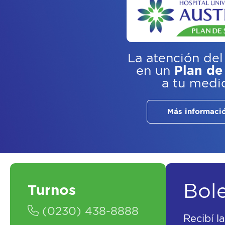
La atención del
en un
Plan de
a tu medi
Más informaci
Bol
Turnos
(0230) 438-8888
Recibí l