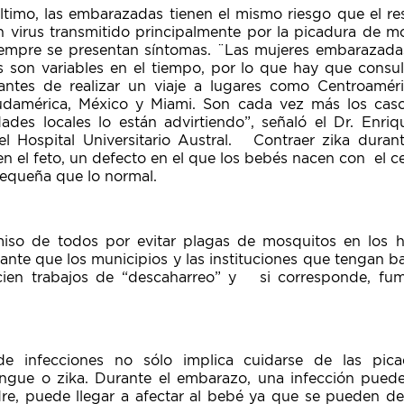
ltimo, las embarazadas tienen el mismo riesgo que el re
un virus transmitido principalmente por la picadura de m
siempre se presentan síntomas. ¨Las mujeres embarazadas
s son variables en el tiempo, por lo que hay que consul
antes de realizar un viaje a lugares como Centroaméri
Sudamérica, México y Miami. Son cada vez más los cas
dades locales lo están advirtiendo”, señaló el Dr. Enri
 del Hospital Universitario Austral. Contraer zika dura
en el feto, un defecto en el que los bebés nacen con el 
equeña que lo normal.
o de todos por evitar plagas de mosquitos en los hog
ante que los municipios y las instituciones que tengan b
icien trabajos de “descaharreo” y si corresponde, fum
e infecciones no sólo implica cuidarse de las pica
ue o zika. Durante el embarazo, una infección pued
e, puede llegar a afectar al bebé ya que se pueden desa