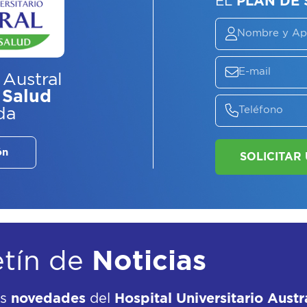
 Austral
 Salud
da
ón
ASE
EL
P
etín de
Noticias
as
novedades
del
Hospital Universitario Austr