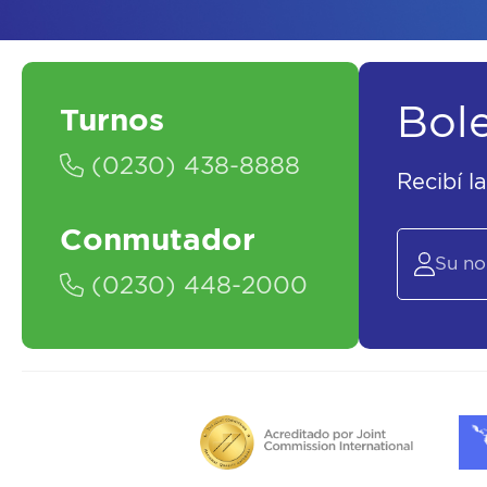
Bol
Turnos
(0230) 438-8888
Recibí l
Conmutador
(0230) 448-2000