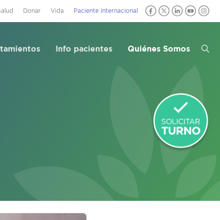
Salud
Donar
Vida
Paciente internacional
atamientos
Info pacientes
Quiénes Somos