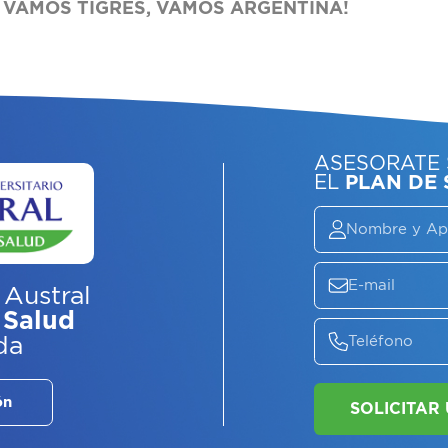
 VAMOS TIGRES, VAMOS ARGENTINA!
 Austral
 Salud
ASE
da
EL
P
ón