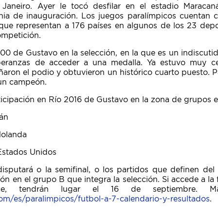
Janeiro. Ayer le tocó desfilar en el estadio Maraca
a de inauguración. Los juegos paralímpicos cuentan co
 que representan a 176 países en algunos de los 23 dep
ompetición.
00 de Gustavo en la selección, en la que es un indiscutid
speranzas de acceder a una medalla. Ya estuvo muy 
aron el podio y obtuvieron un histórico cuarto puesto. P
 un campeón.
icipación en Río 2016 de Gustavo en la zona de grupos es
rán
Holanda
 Estados Unidos
isputará o la semifinal, o los partidos que definen del
ión en el grupo B que integra la selección. Si accede a la f
ce, tendrán lugar el 16 de septiembre. Má
om/es/paralimpicos/futbol-a-7-calendario-y-resultados
.