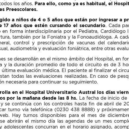
todos los años.
Para ello, como ya es habitual, el Hospit
es Preescolares.
gido a niños de 4 o 5 años que están por ingresar a pr
e 17 años que estén cursando el secundario
. Cada pa
n forma interdisciplinaria por el Pediatra, Cardiólogo I
ura, también por la Foniatra y la Fonoaudióloga. A cada 
eral, control y prescripción de vacunas del calendario
ual, audiometría y evaluación foniátrica, entre otras eval
nes se desarrollán en el mismo ámbito del Hospital, en f
y la duración promedio de todo el circuito es de 3 ho
 última evaluación médica. El paciente al finalizar el circui
stan todas las evaluaciones realizadas. En caso de pesq
ción necesaria para continuar su seguimiento.
olla en el Hospital Universitario Austral los días vier
dos por la mañana desde las 8 hs.
La fecha de inicio de
y se continúa con los controles hasta fin de abril de 20
ar turno vía telefónica (0230 438 8888) y próximame
web. Hay turnos disponibles para el mes de diciembre.
 se abrirán el mismo día las agendas de un mes complet
s y adolescentes concurran en el horario asignado, aco