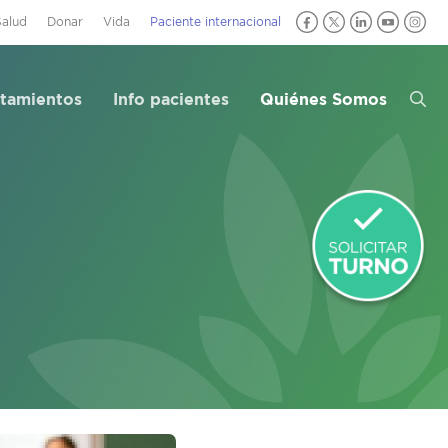
Salud
Donar
Vida
Paciente internacional
atamientos
Info pacientes
Quiénes Somos