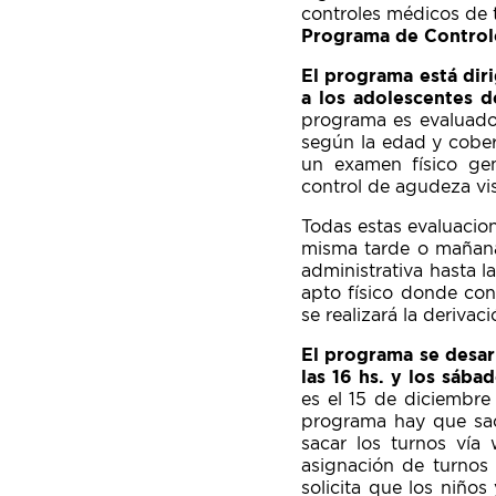
controles médicos de 
Programa de Control
El programa está diri
a los adolescentes d
programa es evaluado e
según la edad y cobert
un examen físico gen
control de agudeza vis
Todas estas evaluacio
misma tarde o mañana 
administrativa hasta la
apto físico donde con
se realizará la deriva
El programa se desarr
las 16 hs. y los sába
es el 15 de diciembre 
programa hay que sac
sacar los turnos vía 
asignación de turnos
solicita que los niño