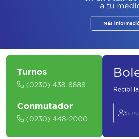
a tu medi
Más informaci
Bol
Turnos
(0230) 438-8888
Recibí l
Conmutador
(0230) 448-2000