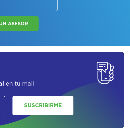
SORATE SOBRE
LAN DE SALUD
al
en tu mail
SOLICITAR UN ASESOR
SUSCRIBIRME