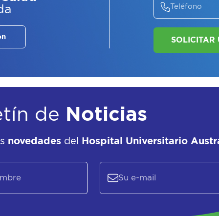
ASE
da
EL
P
ón
etín de
Noticias
as
novedades
del
Hospital Universitario Austr