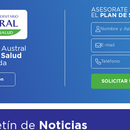
 Austral
ASE
 Salud
EL
P
da
ón
etín de
Noticias