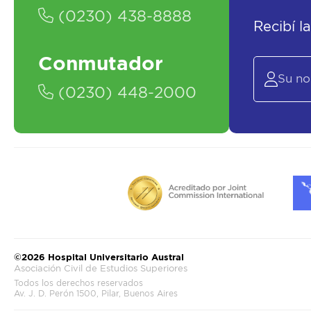
(0230) 438-8888
Recibí l
Conmutador
(0230) 448-2000
©2026 Hospital Universitario Austral
Asociación Civil de Estudios Superiores
Todos los derechos reservados
Av. J. D. Perón 1500, Pilar, Buenos Aires