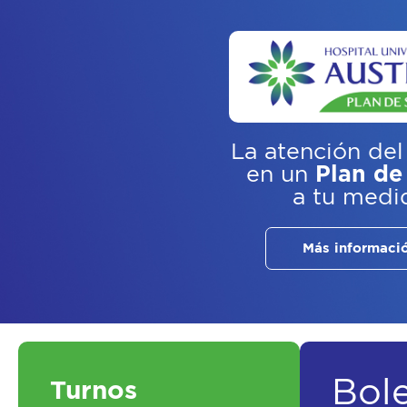
La atención del
en un
Plan de
a tu medi
Más informaci
Bol
Turnos