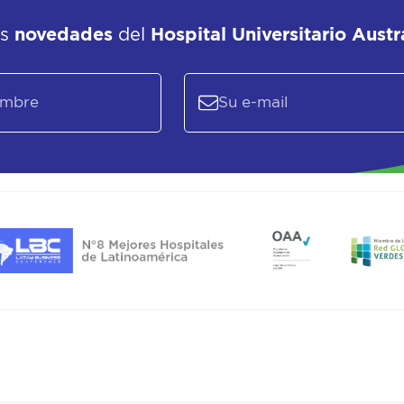
as
novedades
del
Hospital Universitario Austr