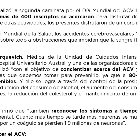
ealizó la segunda caminata por el Día Mundial del ACV.
 más de 400 inscriptos se acercaron
para disfrutar d
re otras actividades, los presentes disfrutaron de un coro
 Mundial de la Salud, los accidentes cerebrovasculares
obre todo a obstrucciones que impiden que la sangre fl
rquevich
, Médica de la Unidad de Cuidados Intens
spital Universitario Austral, y una de las organizadoras 
lizó “con el objetivo de
concientizar acerca del ACV
das que debemos tomar para prevenirlo, ya que el
80
nibles
. Y ello se logra a través del control de la presió
reducción del consumo de alcohol, el aumento del consumo
tes, la reducción del colesterol y el mantenimiento de u
afirmó que “también
reconocer los síntomas a tiemp
mental. Cuánto más tiempo se tarde más neuronas se mu
 por un coágulo se pierden 1.9 millones de neuronas”.
cer el ACV: