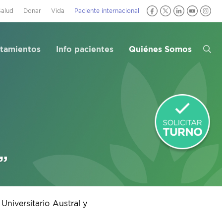
Salud
Donar
Vida
Paciente internacional
atamientos
Info pacientes
Quiénes Somos
”
 Universitario Austral y