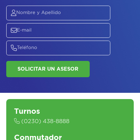
ASESORATE SOBRE
EL
PLAN DE
SALUD
Turnos
(0230) 438-8888
Conmutador
SOLICITAR UN ASESOR