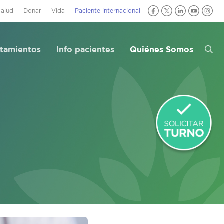
Salud
Donar
Vida
Paciente internacional
atamientos
Info pacientes
Quiénes Somos