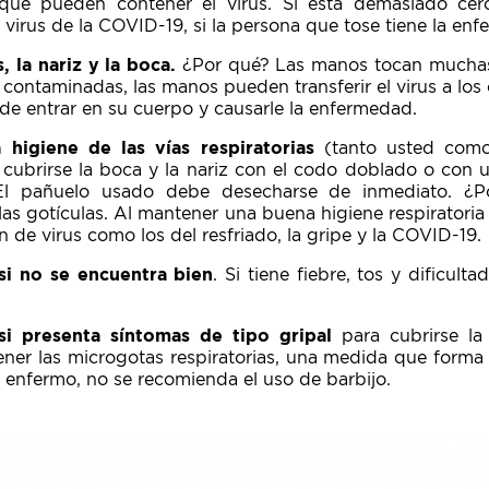
 que pueden contener el virus. Si está demasiado cerc
el virus de la COVID-19, si la persona que tose tiene la en
, la nariz y la boca.
¿Por qué? Las manos tocan muchas
contaminadas, las manos pueden transferir el virus a los o
uede entrar en su cuerpo y causarle la enfermedad.
higiene de las vías respiratorias
(tanto usted como
a cubrirse la boca y la nariz con el codo doblado o con 
 El pañuelo usado debe desecharse de inmediato. ¿P
as gotículas. Al mantener una buena higiene respiratoria
 de virus como los del resfriado, la gripe y la COVID-19.
si no se encuentra bien
. Si tiene fiebre, tos y dificult
 si presenta síntomas de tipo gripal
para cubrirse la 
er las microgotas respiratorias, una medida que forma 
tá enfermo, no se recomienda el uso de barbijo.