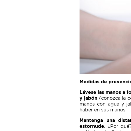
Medidas de prevenci
Lávese las manos a f
y jabón
(conozca la c
manos con agua y jab
haber en sus manos.
Mantenga una dista
estornude
. ¿Por qué