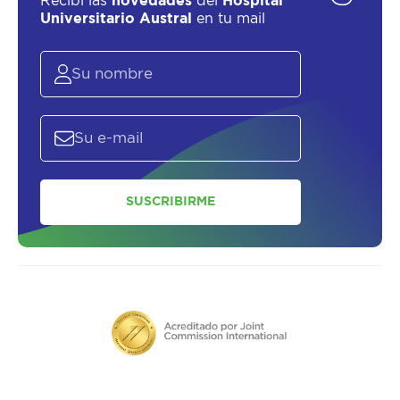
Recibí las
novedades
del
Hospital
Universitario Austral
en tu mail
SUSCRIBIRME