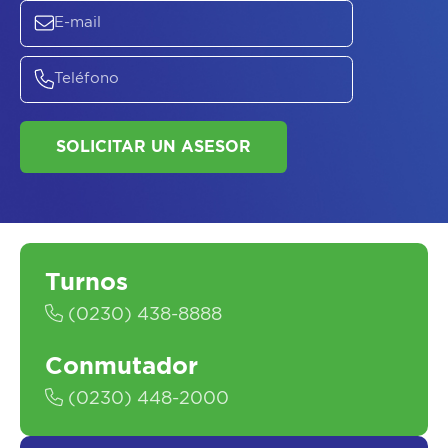
ASESORATE SOBRE
EL
PLAN DE
SALUD
Turnos
(0230) 438-8888
SOLICITAR UN ASESOR
Conmutador
(0230) 448-2000