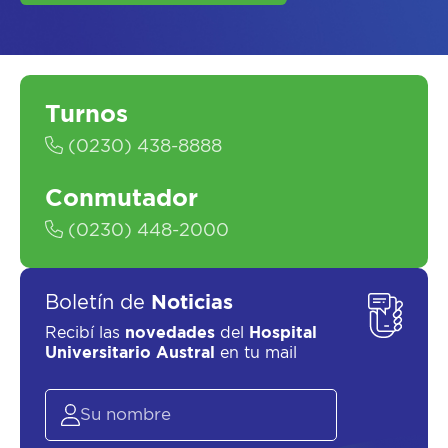
Turnos
(0230) 438-8888
Conmutador
SOLICITAR UN ASESOR
(0230) 448-2000
Boletín de
Noticias
Recibí las
novedades
del
Hospital
Universitario Austral
en tu mail