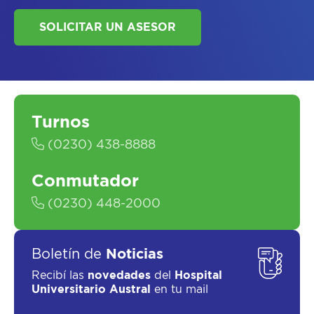
ASESORATE SOBRE
EL
PLAN DE
SALUD
Turnos
(0230) 438-8888
Conmutador
(0230) 448-2000
SOLICITAR UN ASESOR
Boletín de
Noticias
Recibí las
novedades
del
Hospital
Universitario Austral
en tu mail