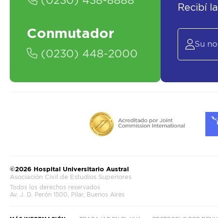
(0230) 438-8888
Recibí l
Conmutador
(0230) 448-2000
©2026 Hospital Universitario Austral
Asociación Civil de Estudios Superiores
Todos los derechos reservados
Av. J. D. Perón 1500, Pilar, Buenos Aires