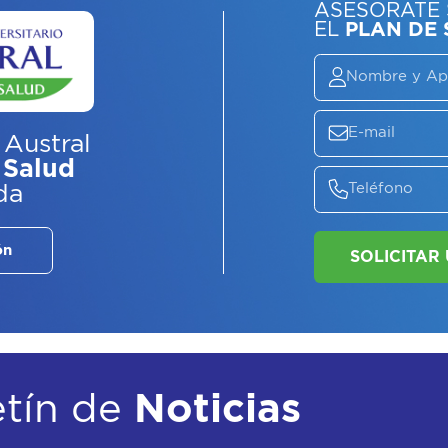
 Austral
 Salud
da
ASE
EL
P
ón
etín de
Noticias