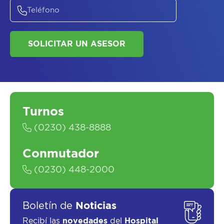
ASESORATE SOBRE
EL
PLAN DE
SALUD
Turnos
(0230) 438-8888
Conmutador
(0230) 448-2000
SOLICITAR UN ASESOR
Boletín de
Noticias
Recibí las
novedades
del
Hospital