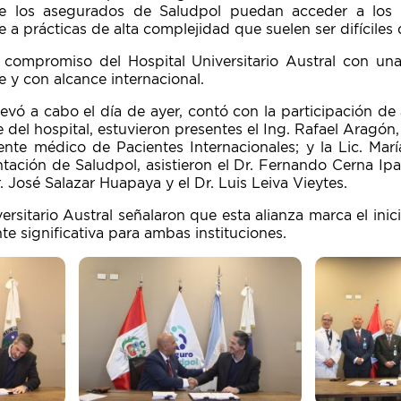
e los asegurados de Saludpol puedan acceder a los 
 a prácticas de alta complejidad que suelen ser difíciles d
l compromiso del Hospital Universitario Austral con un
e y con alcance internacional.
levó a cabo el día de ayer, contó con la participación d
e del hospital, estuvieron presentes el Ing. Rafael Aragón, 
nte médico de Pacientes Internacionales; y la Lic. María
tación de Saludpol, asistieron el Dr. Fernando Cerna Ipar
. José Salazar Huapaya y el Dr. Luis Leiva Vieytes.
ersitario Austral señalaron que esta alianza marca el ini
e significativa para ambas instituciones.