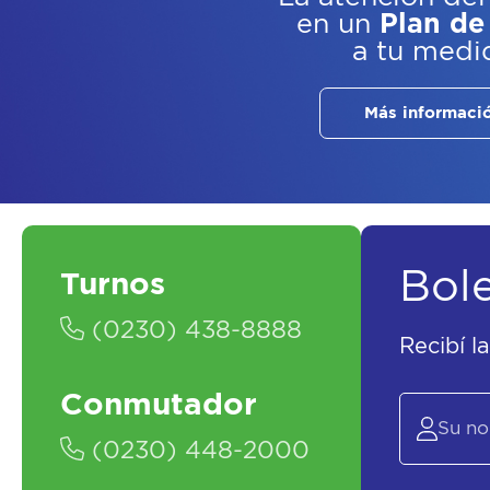
en un
Plan de
a tu medi
Más informaci
Bol
Turnos
(0230) 438-8888
Recibí l
Conmutador
(0230) 448-2000