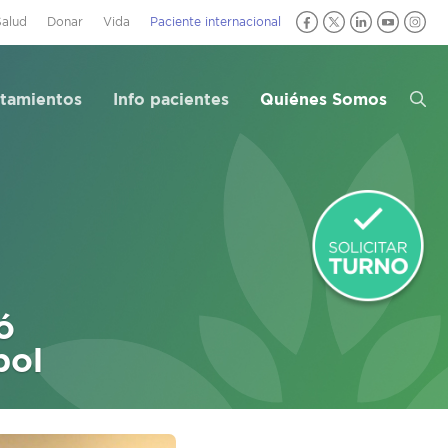
Salud
Donar
Vida
Paciente internacional
atamientos
Info pacientes
Quiénes Somos
ó
pol