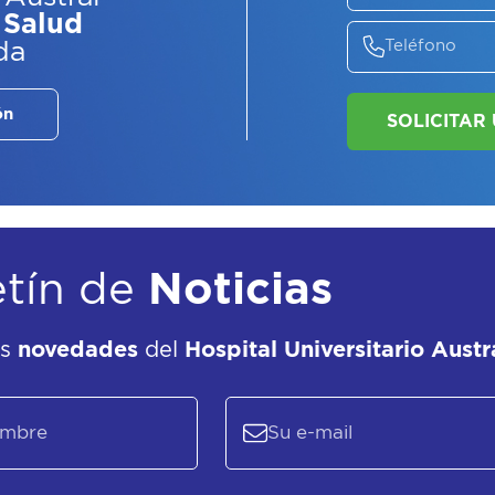
 Salud
da
ASE
EL
P
ón
etín de
Noticias
as
novedades
del
Hospital Universitario Austr