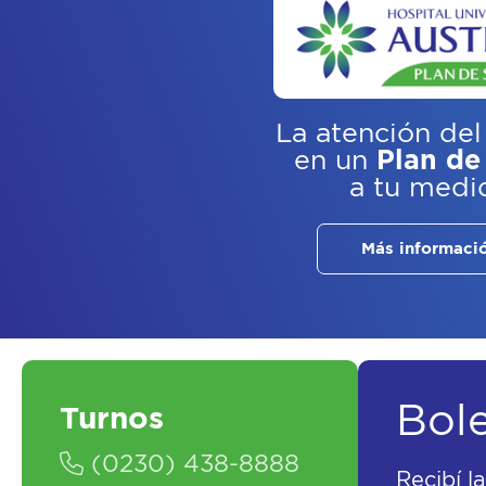
La atención del
en un
Plan de
a tu medi
Más informaci
Bol
Turnos
(0230) 438-8888
Recibí l