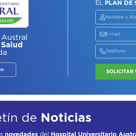
ASE
EL
P
 Austral
 Salud
da
ón
etín de
Noticias
as
novedades
del
Hospital Universitario Austr