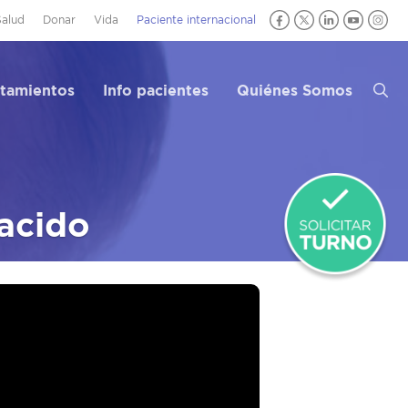
Salud
Donar
Vida
Paciente internacional
atamientos
Info pacientes
Quiénes Somos
nacido