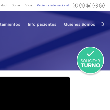
Salud
Donar
Vida
Paciente internacional
atamientos
Info pacientes
Quiénes Somos