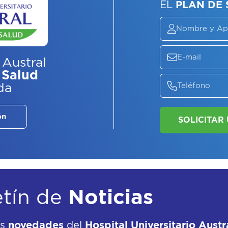
ASE
EL
P
 Austral
 Salud
da
ón
etín de
Noticias
as
novedades
del
Hospital Universitario Austr