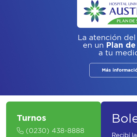
La atención del
en un
Plan de
a tu medi
Más informaci
Bol
Turnos
(0230) 438-8888
Recibí l