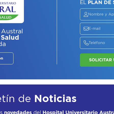
ASE
EL
P
 Austral
 Salud
da
ón
etín de
Noticias
as
novedades
del
Hospital Universitario Austr