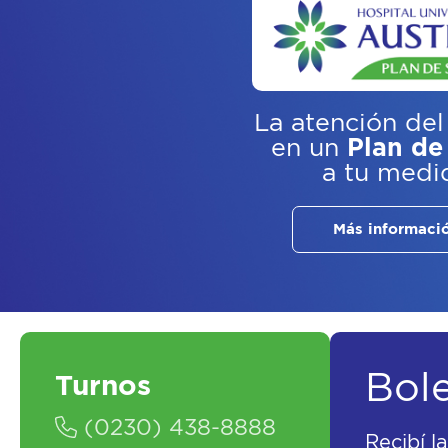
La atención del
en un
Plan de
a tu medi
Más informaci
Bol
Turnos
(0230) 438-8888
Recibí l