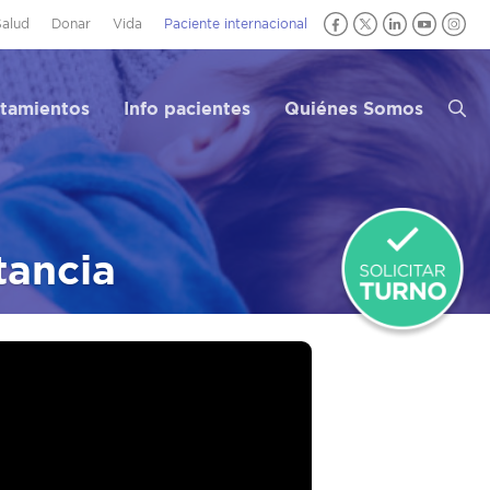
Salud
Donar
Vida
Paciente internacional
atamientos
Info pacientes
Quiénes Somos
tancia