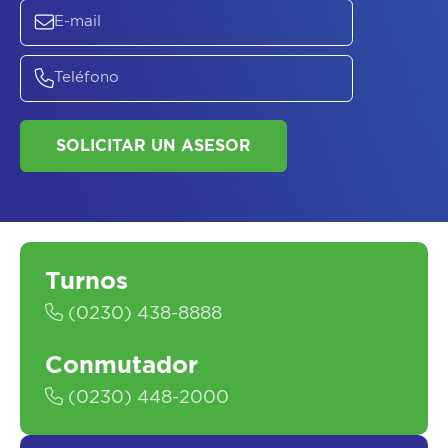
ASESORATE SOBRE
EL
PLAN DE
SALUD
Turnos
SOLICITAR UN ASESOR
(0230) 438-8888
Conmutador
(0230) 448-2000