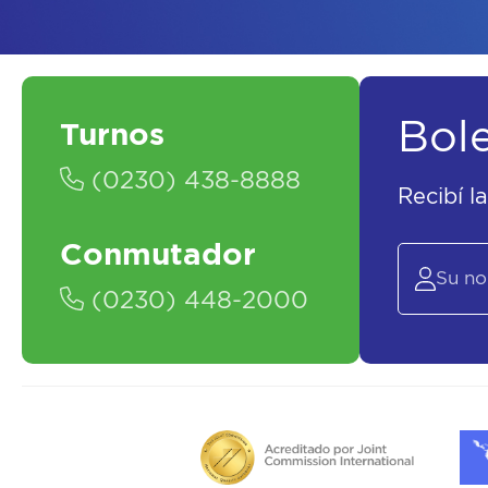
Bol
Turnos
(0230) 438-8888
Recibí l
Conmutador
(0230) 448-2000