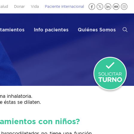
Salud
Donar
Vida
Paciente internacional
atamientos
Info pacientes
Quiénes Somos
a inhalatoria.
 éstas se dilaten.
tamientos con niños?
l broncodilatador no tiene una función