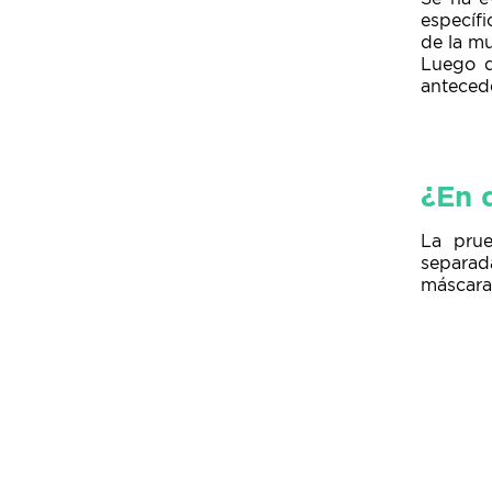
específi
de la m
Luego d
antecede
¿En 
La prue
separada
máscara 