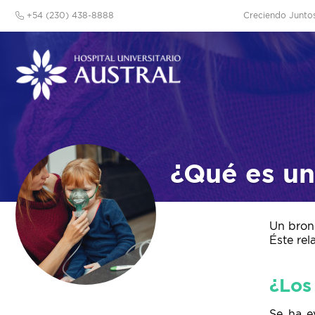
+54 (230) 438-8888
Creciendo Junto
¿Qué es un
Un bron
Éste rel
¿Los
Se ha e