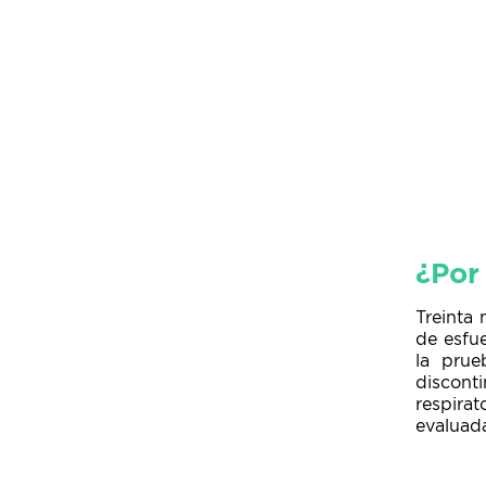
¿Por
Treinta 
de esfue
la prue
disconti
respira
evaluada