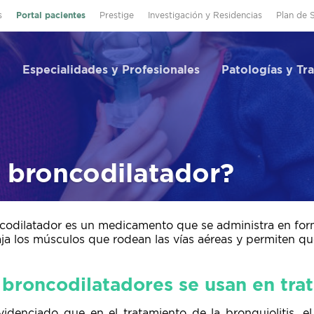
s
Portal pacientes
Prestige
Investigación y Residencias
Plan de 
Especialidades y Profesionales
Patologías y Tr
 broncodilatador?
codilatador es un medicamento que se administra en form
aja los músculos que rodean las vías aéreas y permiten que
 broncodilatadores se usan en tra
videnciado que en el tratamiento de la bronquiolitis, e