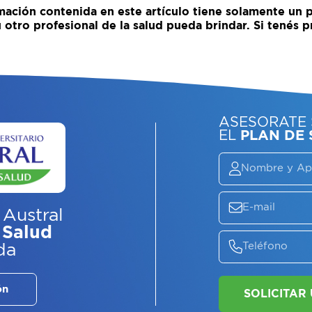
mación contenida en este artículo tiene solamente un p
otro profesional de la salud pueda brindar. Si tenés p
 Austral
 Salud
ASE
da
EL
P
ón