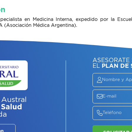
ón
specialista en Medicina Interna, expedido por la Escue
A (Asociación Médica Argentina).
ASE
EL
P
 Austral
 Salud
da
ón