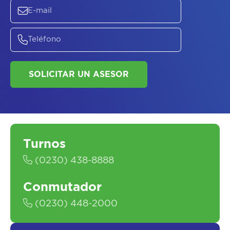
ASESORATE SOBRE
EL
PLAN DE
SALUD
Turnos
SOLICITAR UN ASESOR
(0230) 438-8888
Conmutador
(0230) 448-2000