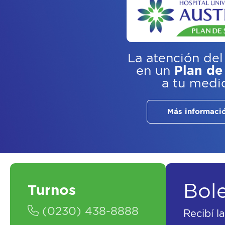
La atención del
en un
Plan de
a tu medi
Más informaci
Bol
Turnos
(0230) 438-8888
Recibí l