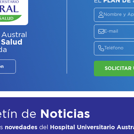
 Austral
ASE
 Salud
EL
P
da
ón
etín de
Noticias
as
novedades
del
Hospital Universitario Austr