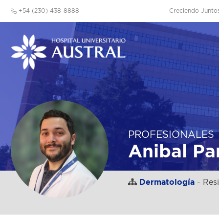
+54 (230) 438-8888
Creciendo Junto
PROFESIONALES
Anibal Par
Dermatología
- Res