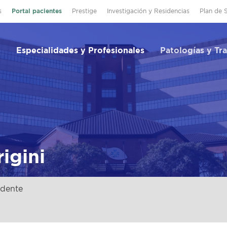
s
Portal pacientes
Prestige
Investigación y Residencias
Plan de 
Especialidades y Profesionales
Patologías y Tr
igini
idente