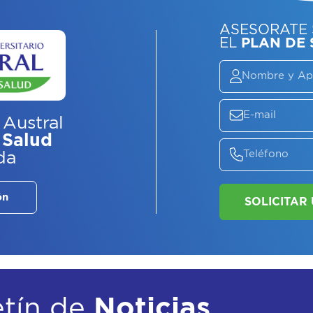
ASE
EL
P
 Austral
 Salud
da
ón
etín de
Noticias