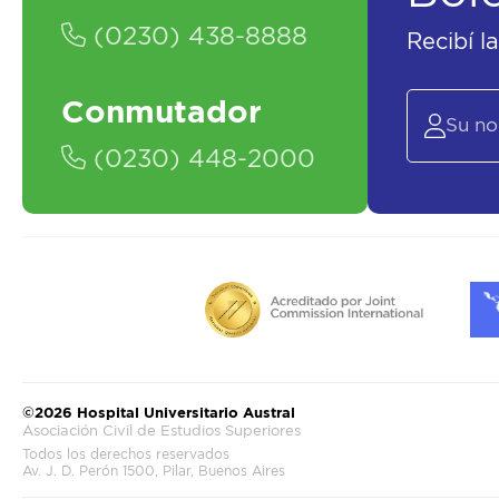
(0230) 438-8888
Recibí l
Conmutador
(0230) 448-2000
©2026 Hospital Universitario Austral
Asociación Civil de Estudios Superiores
Todos los derechos reservados
Av. J. D. Perón 1500, Pilar, Buenos Aires