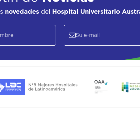
as
novedades
del
Hospital Universitario Austr