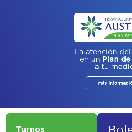
La atención del
en un
Plan de
a tu medi
Más informaci
Bol
Turnos