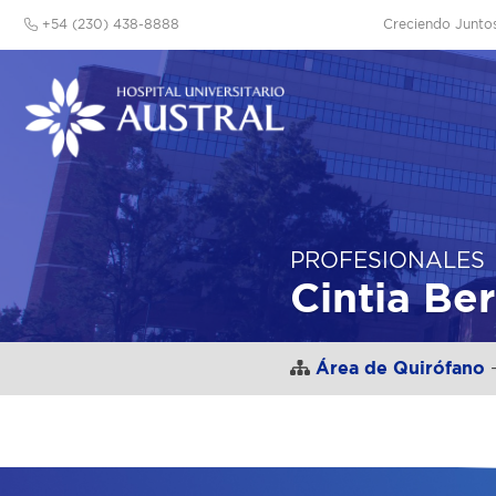
+54 (230) 438-8888
Creciendo Junto
PROFESIONALES
Cintia B
Área de Quirófano
-