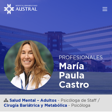
PROFESIONALES
María
Paula
Castro
Salud Mental – Adultos
- Psicóloga de Staff /
Cirugía Bariátrica y Metabólica
- Psicóloga