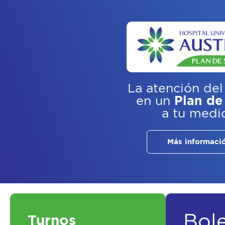
La atención del
en un
Plan de
a tu medi
Más informaci
Bol
Turnos