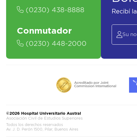
(0230) 438-8888
Recibí l
Conmutador
(0230) 448-2000
©2026 Hospital Universitario Austral
Asociación Civil de Estudios Superiores
Todos los derechos reservados
Av. J. D. Perón 1500, Pilar, Buenos Aires