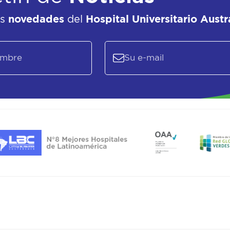
as
novedades
del
Hospital Universitario Austr