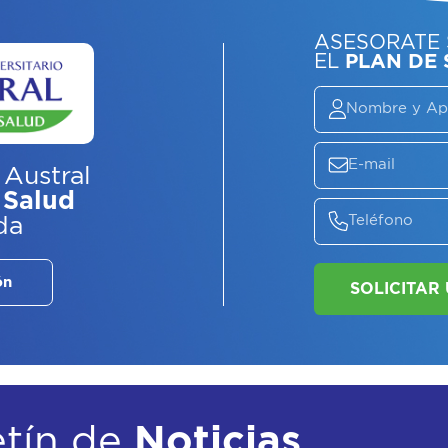
ASE
EL
P
 Austral
 Salud
da
ón
etín de
Noticias