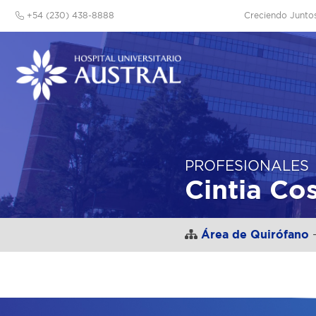
+54 (230) 438-8888
Creciendo Junto
PROFESIONALES
Cintia Cos
Área de Quirófano
-