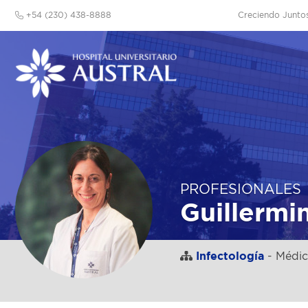
+54 (230) 438-8888
Creciendo Junto
PROFESIONALES
Guillermi
Infectología
- Médic