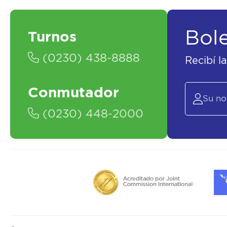
Bol
Turnos
(0230) 438-8888
Recibí l
Conmutador
(0230) 448-2000