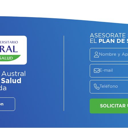
ASE
EL
P
 Austral
 Salud
da
ón