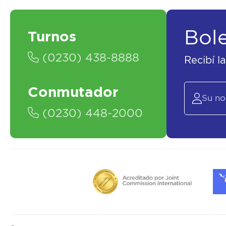
Bol
Turnos
(0230) 438-8888
Recibí l
Conmutador
(0230) 448-2000