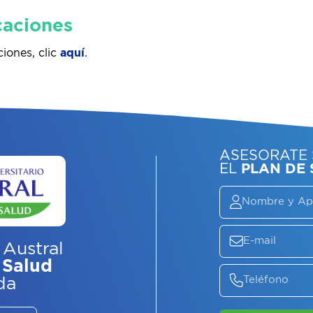
caciones
ciones, clic
aquí
.
 Austral
 Salud
da
ASE