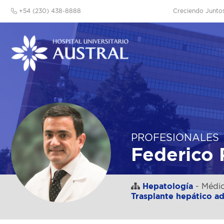
+54 (230) 438-8888
Creciendo Junto
PROFESIONALES
Federico 
Hepatología
- Médic
Trasplante hepático ad