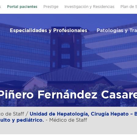
s
Portal pacientes
Prestige
Investigación y Residencias
Plan de 
Especialidades y Profesionales
Patologías y Tr
Piñero Fernández Casar
o de Staff /
Unidad de Hepatología, Cirugía Hepato – B
ulto y pediátrico.
- Médico de Staff