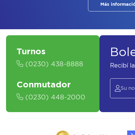
Más informaci
Bol
Turnos
(0230) 438-8888
Recibí l
Conmutador
(0230) 448-2000