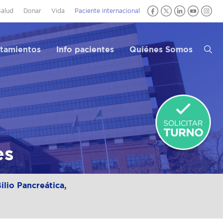
Salud
Donar
Vida
Paciente internacional
atamientos
Info pacientes
Quiénes Somos
es
ilio Pancreática,