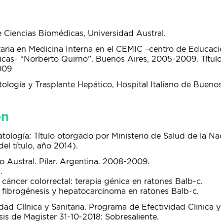
 Ciencias Biomédicas, Universidad Austral.
taria en Medicina Interna en el CEMIC –centro de Educac
nicas- “Norberto Quirno”. Buenos Aires, 2005-2009. Título
009
ología y Trasplante Hepático, Hospital Italiano de Buenos
ón
atología: Título otorgado por Ministerio de Salud de la N
el título, año 2014).
io Austral. Pilar. Argentina. 2008-2009.
.
cáncer colorrectal: terapia génica en ratones Balb-c.
 fibrogénesis y hepatocarcinoma en ratones Balb-c.
dad Clínica y Sanitaria. Programa de Efectividad Clinica y
sis de Magister 31-10-2018: Sobresaliente.