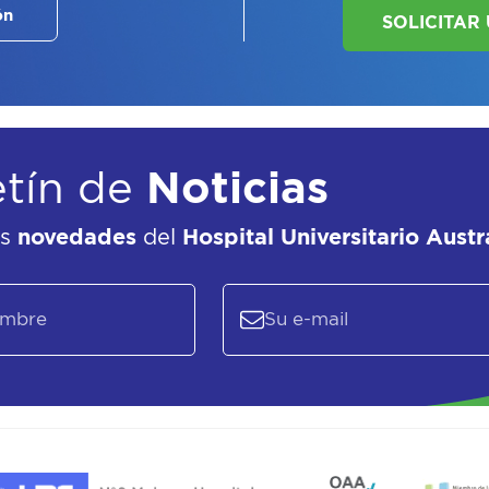
ón
EL
P
etín de
Noticias
as
novedades
del
Hospital Universitario Austr