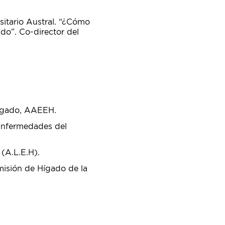
itario Austral. “¿Cómo
do”. Co-director del
Hígado, AAEEH.
 Enfermedades del
(A.L.E.H).
misión de Hígado de la