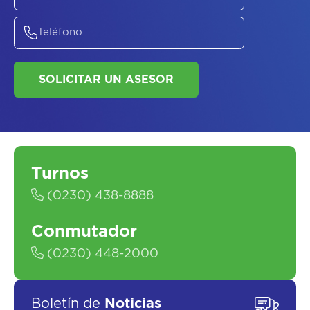
ASESORATE SOBRE
EL
PLAN DE
SALUD
Turnos
SOLICITAR UN ASESOR
(0230) 438-8888
Conmutador
(0230) 448-2000
Boletín de
Noticias