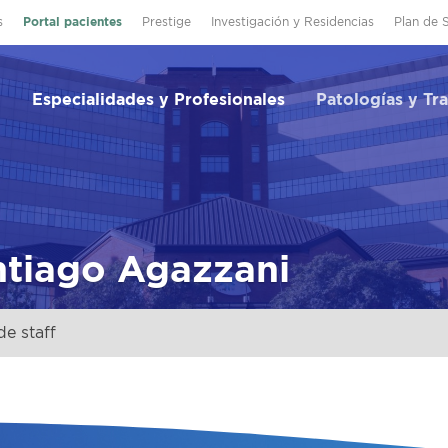
s
Portal pacientes
Prestige
Investigación y Residencias
Plan de 
Especialidades y Profesionales
Patologías y Tr
ntiago Agazzani
e staff