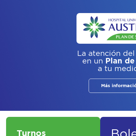
La atención del
en un
Plan de
a tu medi
Más informaci
Bol
Turnos