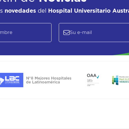
as
novedades
del
Hospital Universitario Austr