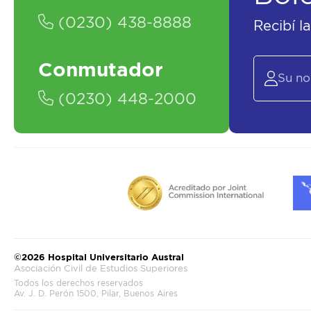
(0230) 438-8888
Recibí l
Conmutador
(0230) 448-2000
©2026 Hospital Universitario Austral
Asociación Civil de Estudios Superiores
Todos los derechos reservados
Av. J. D. Perón 1500, Pilar, Buenos Aires