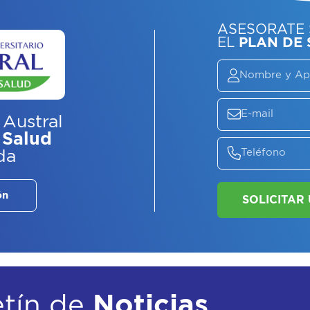
ASE
EL
P
 Austral
 Salud
da
ón
etín de
Noticias