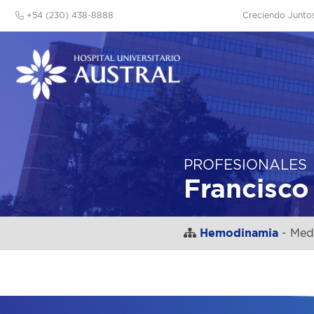
+54 (230) 438-8888
Creciendo Junto
PROFESIONALES
Francisco
Hemodinamia
- Medi