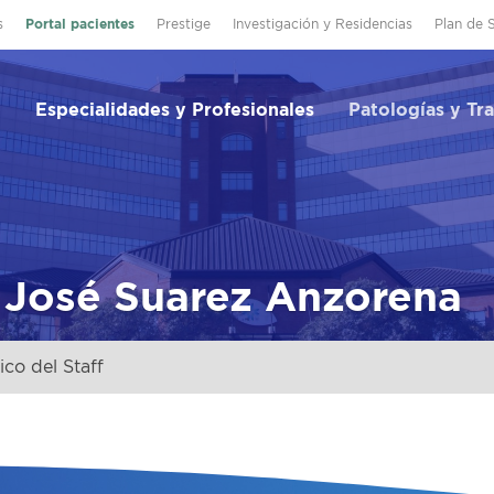
s
Portal pacientes
Prestige
Investigación y Residencias
Plan de 
Especialidades y Profesionales
Patologías y Tr
 José Suarez Anzorena
co del Staff