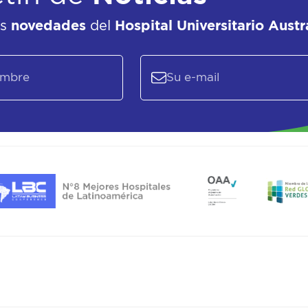
as
novedades
del
Hospital Universitario Austr