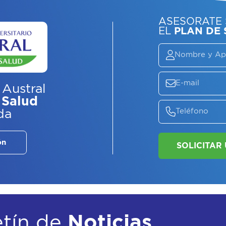
ASE
EL
P
 Austral
 Salud
da
ón
etín de
Noticias