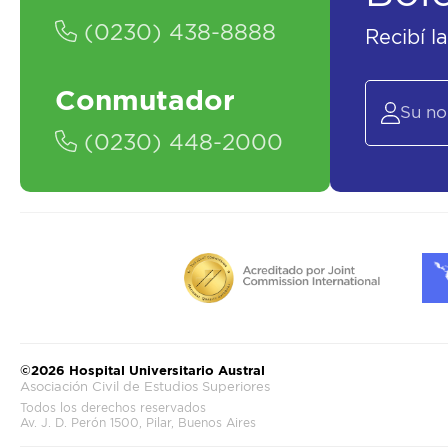
(0230) 438-8888
Recibí l
Conmutador
(0230) 448-2000
©2026 Hospital Universitario Austral
Asociación Civil de Estudios Superiores
Todos los derechos reservados
Av. J. D. Perón 1500, Pilar, Buenos Aires