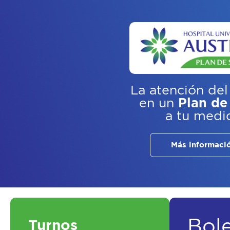
La atención del
en un
Plan de
a tu medi
Más informaci
Bol
Turnos