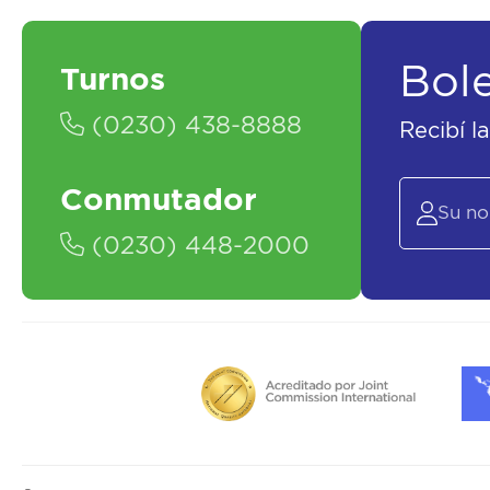
Bol
Turnos
(0230) 438-8888
Recibí l
Conmutador
(0230) 448-2000