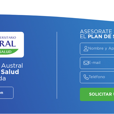
ASE
EL
P
 Austral
 Salud
da
ón