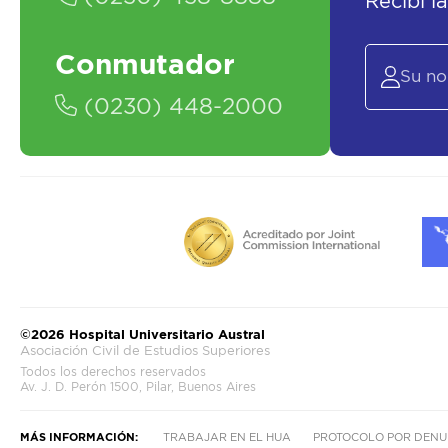
Recibí l
Conmutador
(0230) 448-2000
©2026 Hospital Universitario Austral
Asociación Civil de Estudios Superiores
Todos los derechos reservados
Av. J. D. Perón 1500, Pilar, Buenos Aires
MÁS INFORMACIÓN:
TRABAJAR EN EL HUA
PROTOCOLO POR DENU