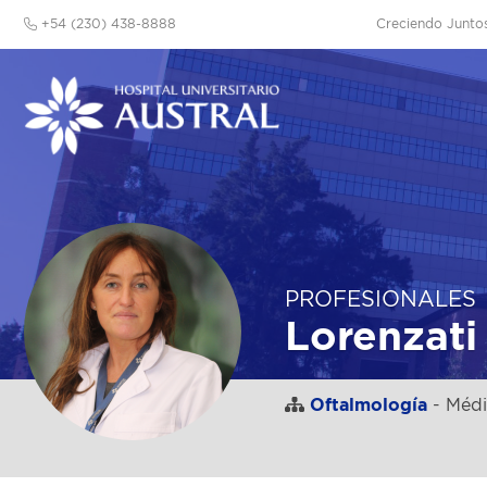
+54 (230) 438-8888
Creciendo Junto
PROFESIONALES
Lorenzat
Oftalmología
- Médi