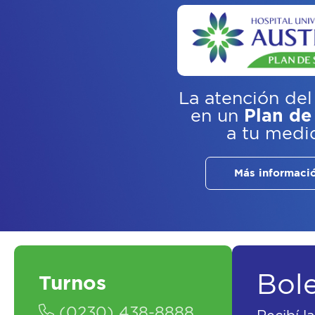
La atención del
en un
Plan de
a tu medi
Más informaci
Bol
Turnos
(0230) 438-8888