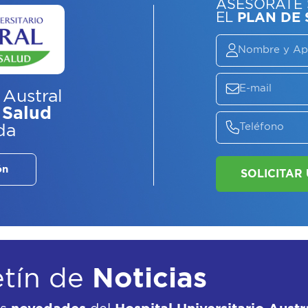
ASE
EL
P
 Austral
 Salud
da
ón
etín de
Noticias