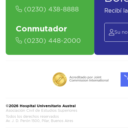
(0230) 438-8888
Recibí l
Conmutador
(0230) 448-2000
©2026 Hospital Universitario Austral
Asociación Civil de Estudios Superiores
Todos los derechos reservados
Av. J. D. Perón 1500, Pilar, Buenos Aires