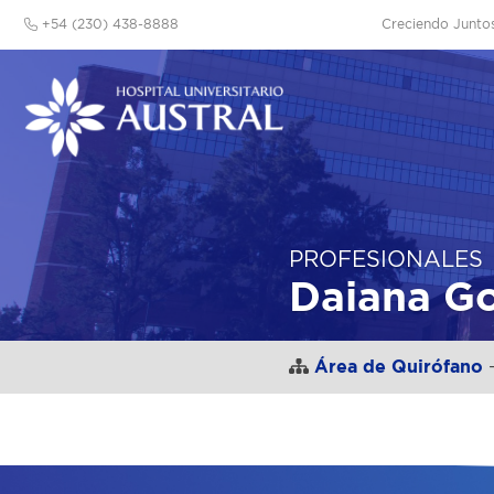
+54 (230) 438-8888
Creciendo Junto
PROFESIONALES
Daiana G
Área de Quirófano
-