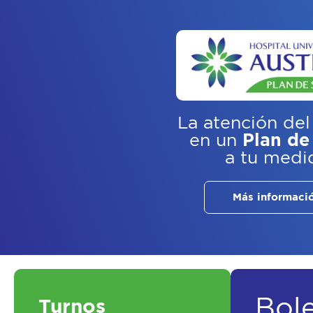
La atención del
en un
Plan de
a tu medi
Más informaci
Bol
Turnos