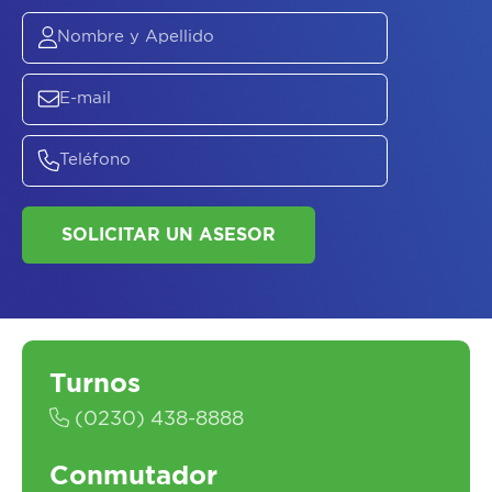
ASESORATE SOBRE
EL
PLAN DE
SALUD
Turnos
(0230) 438-8888
SOLICITAR UN ASESOR
Conmutador