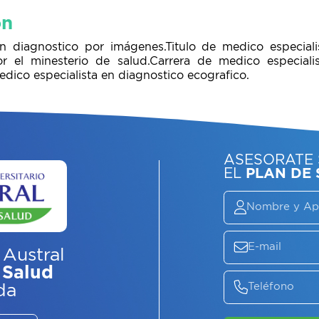
ón
n diagnostico por imágenes.Titulo de medico especiali
 el minesterio de salud.Carrera de medico especiali
dico especialista en diagnostico ecografico.
ASE
EL
P
 Austral
 Salud
da