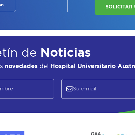
ón
etín de
Noticias
as
novedades
del
Hospital Universitario Austr