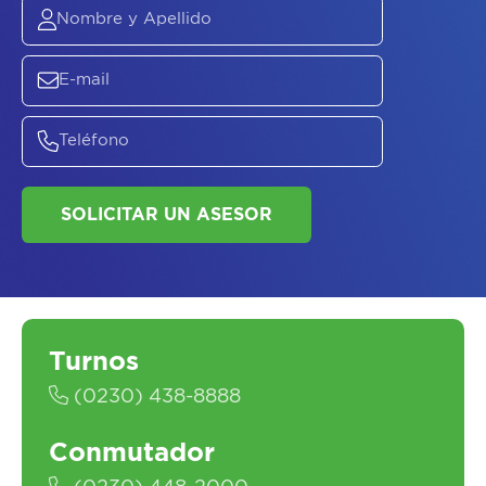
ASESORATE SOBRE
EL
PLAN DE
SALUD
Turnos
(0230) 438-8888
SOLICITAR UN ASESOR
Conmutador