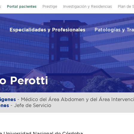
s
Portal pacientes
Prestige
Investigación y Residencias
Plan de 
Especialidades y Profesionales
Patologías y Tr
o Perotti
ágenes
- Médico del Área Abdomen y del Área Intervenc
enes
- Jefe de Servicio