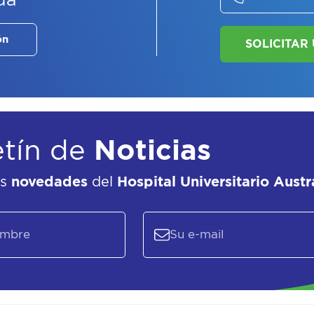
da
ón
etín de
Noticias
as
novedades
del
Hospital Universitario Austr