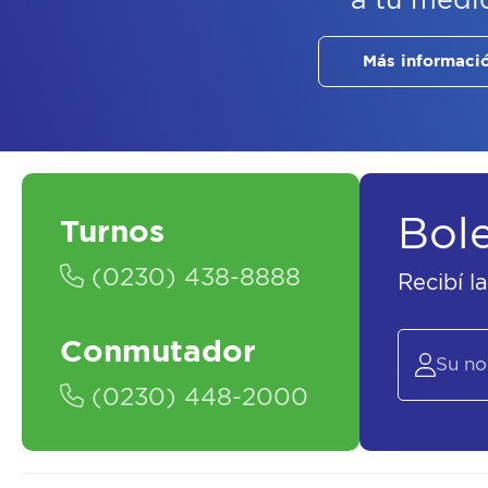
a tu medi
Más informaci
Bol
Turnos
(0230) 438-8888
Recibí l
Conmutador
(0230) 448-2000